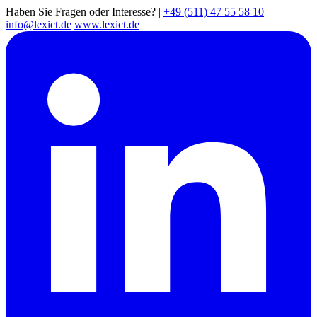
Haben Sie Fragen oder Interesse?
|
+49 (511) 47 55 58 10
info@lexict.de
www.lexict.de